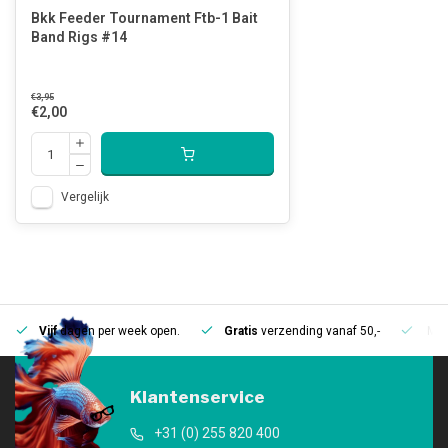
Bkk Feeder Tournament Ftb-1 Bait
Band Rigs #14
€3,95
€2,00
Vergelijk
Vijf
dagen per week open.
Gratis
verzending vanaf 50,-
Mee
Klantenservice
+31 (0) 255 820 400