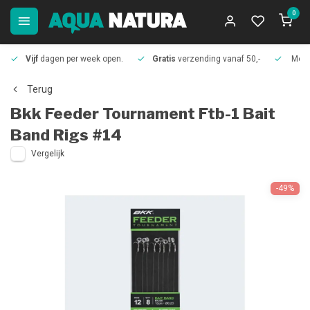
0
Vijf
dagen per week open.
Gratis
verzending vanaf 50,-
Meer
Terug
Bkk
Feeder Tournament Ftb-1 Bait
Band Rigs #14
Vergelijk
-49%