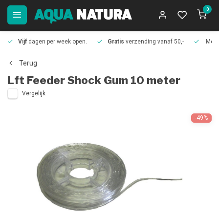
0
Vijf
dagen per week open.
Gratis
verzending vanaf 50,-
Meer
Terug
Lft
Feeder Shock Gum 10 meter
Vergelijk
-49%