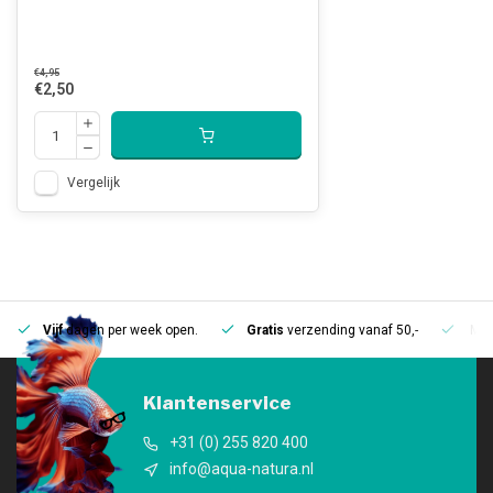
€4,95
€2,50
Vergelijk
Vijf
dagen per week open.
Gratis
verzending vanaf 50,-
Mee
Klantenservice
+31 (0) 255 820 400
info@aqua-natura.nl