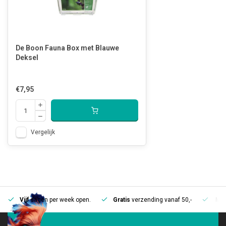
De Boon Fauna Box met Blauwe
Deksel
€7,95
Vergelijk
Vijf
dagen per week open.
Gratis
verzending vanaf 50,-
Mee