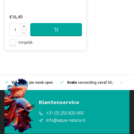
€16,49
Vergelijk
Vijf
dagen per week open.
Gratis
verzending vanaf 50,-
Mee
Klantenservice
+31 (0) 255 820 400
info@aqua-natura.nl