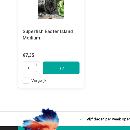
Superfish Easter Island
Medium
€7,35
Vergelijk
uis
Een
fysieke winkel
in IJmuiden
Vijf
dagen per week open