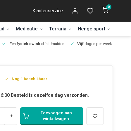
0
Klantenservice
ud
Medicatie
Terraria
Hengelsport
Aanbi
Een
fysieke winkel
in IJmuiden
Vijf
dagen per week open.
Nog 1 beschikbaar
6:00 Besteld is dezelfde dag verzonden.
Toevoegen aan
+
winkelwagen