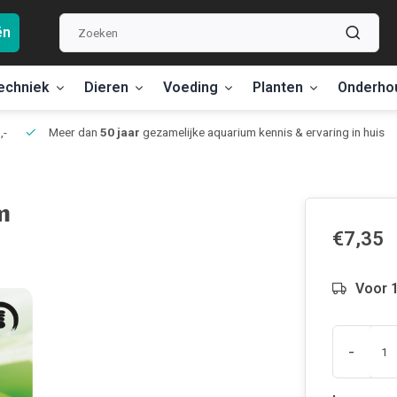
ën
echniek
Dieren
Voeding
Planten
Onderho
,-
Meer dan
50 jaar
gezamelijke aquarium kennis & ervaring in huis
m
€7,35
Voor 1
-