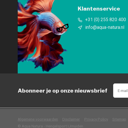
Klantenservice
+31 (0) 255 820 400
info@aqua-natura.nl
Abonneer je op onze nieuwsbrief
            Wij slaan cookies 
Algemene voorwaarden
Disclaimer
Privacy Policy
Sitemap
© Aqua Natura - Hengelsport IJmuiden