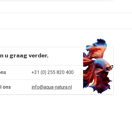
n u graag verder.
ons
+31 (0) 255 820 400
l ons
info@aqua-natura.nl