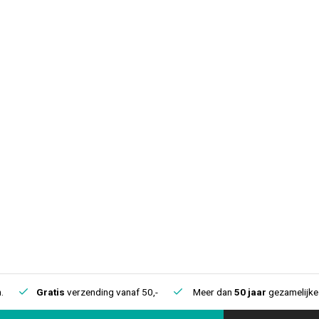
.
Gratis
verzending vanaf 50,-
Meer dan
50 jaar
gezamelijke 