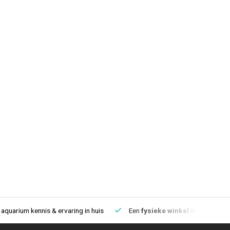
aquarium kennis & ervaring in huis
Een
fysieke winkel
in IJmuiden