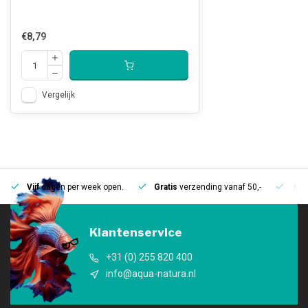
€8,79
Vergelijk
Vijf
dagen per week open.
Gratis
verzending vanaf 50,-
Mee
Klantenservice
+31 (0) 255 820 400
info@aqua-natura.nl