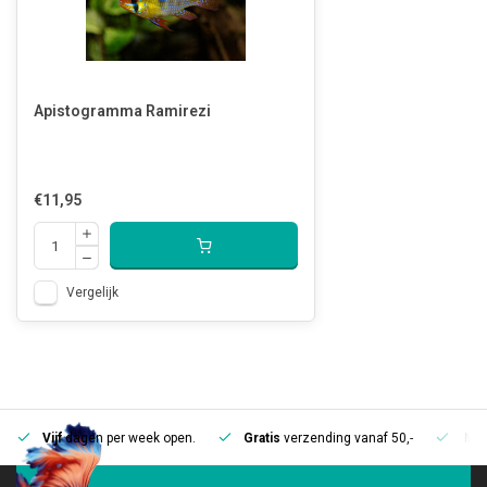
Apistogramma Ramirezi
€11,95
Vergelijk
Vijf
dagen per week open.
Gratis
verzending vanaf 50,-
Mee