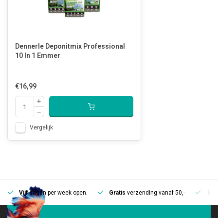
Dennerle Deponitmix Professional
10 In 1 Emmer
€16,99
Vergelijk
Vijf
dagen per week open.
Gratis
verzending vanaf 50,-
Mee