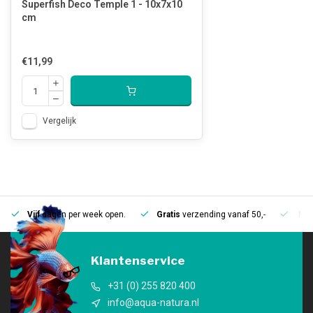
Superfish Deco Temple 1 - 10x7x10
cm
€11,99
Vergelijk
Vijf
dagen per week open.
Gratis
verzending vanaf 50,-
Mee
Klantenservice
+31 (0) 255 820 400
info@aqua-natura.nl