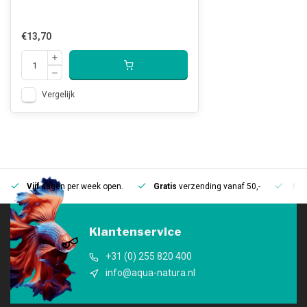
€13,70
Vergelijk
Vijf
dagen per week open.
Gratis
verzending vanaf 50,-
Mee
Klantenservice
+31 (0) 255 820 400
info@aqua-natura.nl