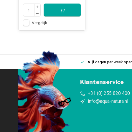
Vergelijk
uis
Een
fysieke winkel
in IJmuiden
Vijf
dagen per week open
Klantenservice
+31 (0) 255 820 400
info@aqua-natura.nl