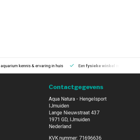
aquarium kennis & ervaring in huis
Een
fysieke winkel
in IJmuiden
Contactgegevens
Aqua Natura - Hengelsport
IJmuiden
Lange Nieuwstraat 437
1971 GD, IJmuiden
Nederland
KVK nummer: 71696636