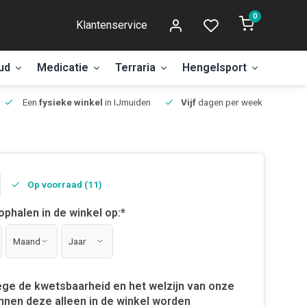
0
Klantenservice
ud
Medicatie
Terraria
Hengelsport
Aanbi
Een
fysieke winkel
in IJmuiden
Vijf
dagen per week open.
Op voorraad (11)
 ophalen in de winkel op:
*
ge de kwetsbaarheid en het welzijn van onze
nnen deze alleen in de winkel worden