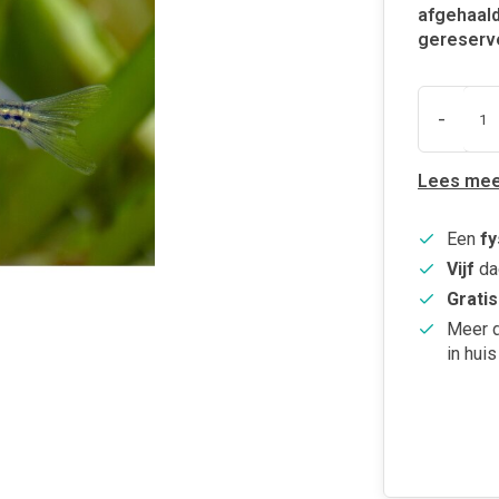
afgehaald
gereserv
-
Lees mee
Een
fy
Vijf
da
Gratis
Meer 
in huis