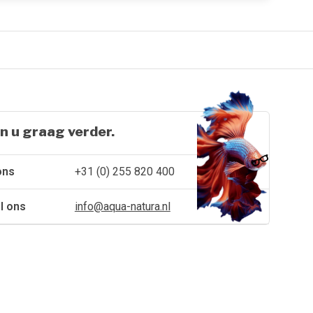
n u graag verder.
ons
+31 (0) 255 820 400
l ons
info@aqua-natura.nl