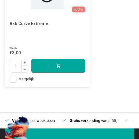
-50%
Bkk Curve Extreme
€5,95
€3,00
Vergelijk
Vijf
dagen per week open.
Gratis
verzending vanaf 50,-
Mee