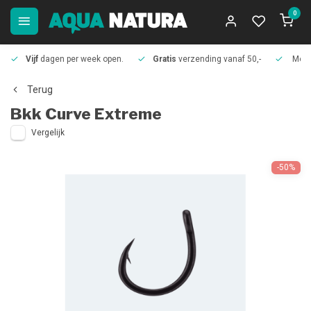
0
Vijf
dagen per week open.
Gratis
verzending vanaf 50,-
Meer
Terug
Bkk
Curve Extreme
Vergelijk
-50%