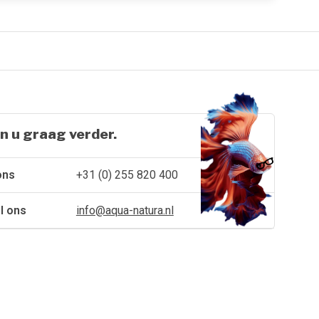
n u graag verder.
ons
+31 (0) 255 820 400
l ons
info@aqua-natura.nl