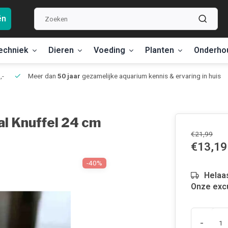
ën
echniek
Dieren
Voeding
Planten
Onderho
,-
Meer dan
50 jaar
gezamelijke aquarium kennis & ervaring in huis
al Knuffel 24 cm
€21,99
€13,19
-40%
Helaas
Onze excu
-