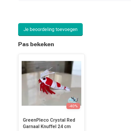
Je beoordeling toevoegen
Pas bekeken
-40%
GreenPleco Crystal Red
Garnaal Knuffel 24 cm