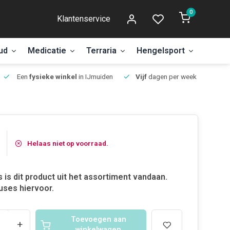
0
Klantenservice
ud
Medicatie
Terraria
Hengelsport
Aanbi
Een
fysieke winkel
in IJmuiden
Vijf
dagen per week open.
Helaas niet op voorraad.
 is dit product uit het assortiment vandaan.
ses hiervoor.
Toevoegen aan
+
winkelwagen