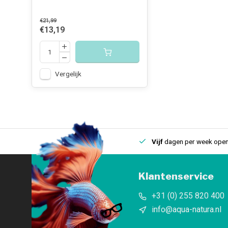
€21,99
€13,19
Vergelijk
uis
Een
fysieke winkel
in IJmuiden
Vijf
dagen per week open
Klantenservice
+31 (0) 255 820 400
info@aqua-natura.nl