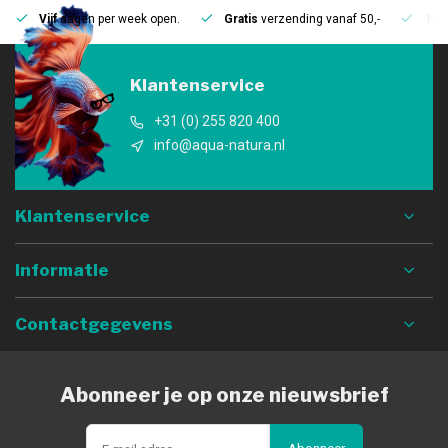
Vijf
dagen per week open.
Gratis
verzending vanaf 50,-
Mee
Klantenservice
+31 (0) 255 820 400
info@aqua-natura.nl
Klantenservice
Informatie
Contactgegevens
Abonneer je op onze nieuwsbrief