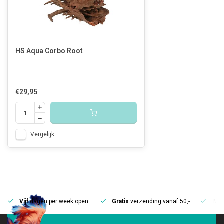
HS Aqua Corbo Root
€29,95
Vergelijk
Vijf
dagen per week open.
Gratis
verzending vanaf 50,-
Mee