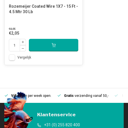
Rozemeijer Coated Wire 1X7 - 15 Ft -
4.5 Mtr 30 Lb
€4,05
€2,05
Vergelijk
Vijf
dagen per week open.
Gratis
verzending vanaf 50,-
Mee
Klantenservice
+31 (0) 255 820 400