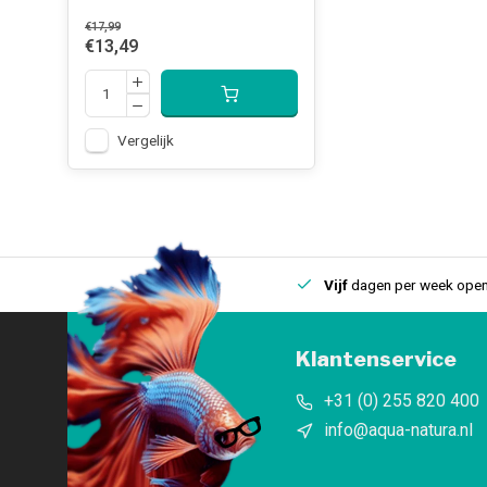
€17,99
€13,49
Vergelijk
uis
Een
fysieke winkel
in IJmuiden
Vijf
dagen per week open
Klantenservice
+31 (0) 255 820 400
info@aqua-natura.nl