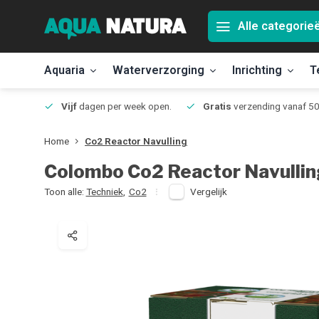
Alle categorie
Aquaria
Waterverzorging
Inrichting
T
Jmuiden
Vijf
dagen per week open.
Gratis
verzending vanaf 50
Home
Co2 Reactor Navulling
Colombo
Co2 Reactor Navulli
Toon alle:
Techniek
,
Co2
Vergelijk