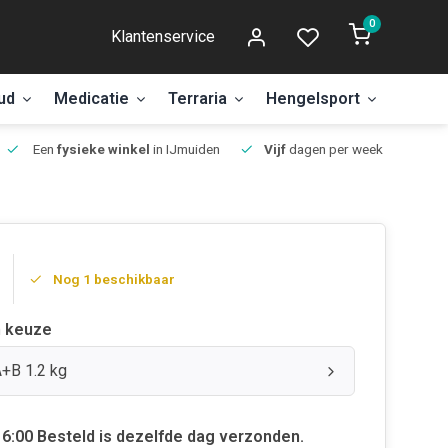
0
Klantenservice
ud
Medicatie
Terraria
Hengelsport
Aanbi
Een
fysieke winkel
in IJmuiden
Vijf
dagen per week open.
Nog 1 beschikbaar
 keuze
A+B 1.2 kg
6:00 Besteld is dezelfde dag verzonden.