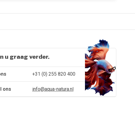
n u graag verder.
ons
+31 (0) 255 820 400
l ons
info@aqua-natura.nl