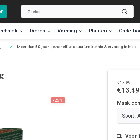
ën
echniek
Dieren
Voeding
Planten
Onderho
,-
Meer dan
50 jaar
gezamelijke aquarium kennis & ervaring in huis
ng
€17,99
€13,49
-25%
Maak een
Soort : 
Voor 1