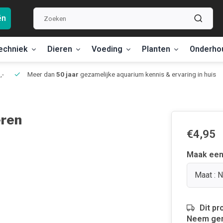
ën
echniek
Dieren
Voeding
Planten
Onderho
,-
Meer dan
50 jaar
gezamelijke aquarium kennis & ervaring in huis
eren
€4,95
Maak een
Maat : 
Dit pr
Neem ger