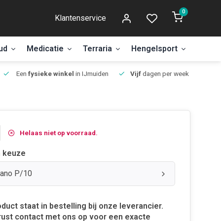
0
Klantenservice
ud
Medicatie
Terraria
Hengelsport
Aanbi
Een
fysieke winkel
in IJmuiden
Vijf
dagen per week open.
Helaas niet op voorraad.
 keuze
Nano P/10
oduct staat in bestelling bij onze leverancier.
ust contact met ons op voor een exacte