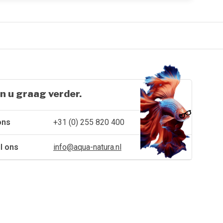
n u graag verder.
ons
+31 (0) 255 820 400
l ons
info@aqua-natura.nl