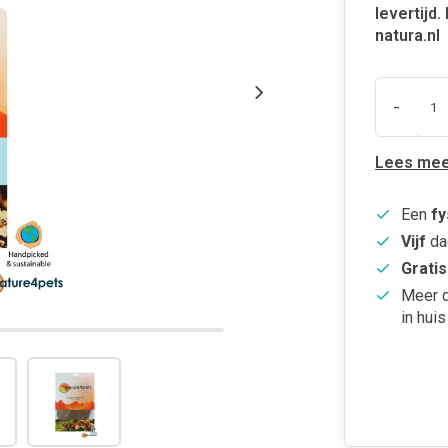
levertijd
natura.nl
-
Lees mee
Een
fy
Vijf
da
Gratis
Meer 
in huis