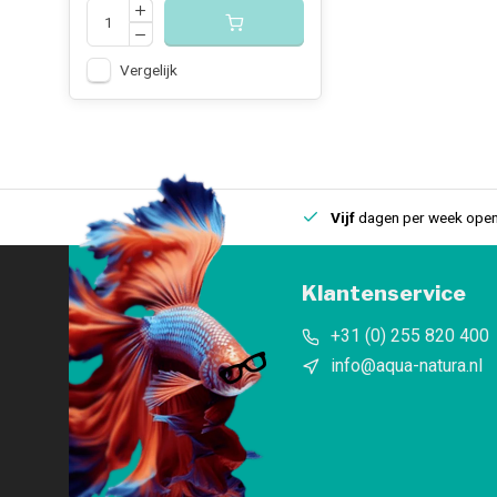
Vergelijk
uis
Een
fysieke winkel
in IJmuiden
Vijf
dagen per week open
Klantenservice
+31 (0) 255 820 400
info@aqua-natura.nl