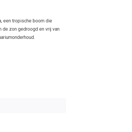
a, een tropische boom die
in de zon gedroogd en vrij van
quariumonderhoud.