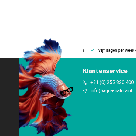
uis
Een
fysieke winkel
in IJmuiden
Vijf
dagen per week open
Klantenservice
+31 (0) 255 820 400
info@aqua-natura.nl