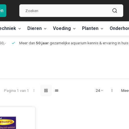
ën
echniek
Dieren
Voeding
Planten
Onderho
,-
Meer dan
50 jaar
gezamelijke aquarium kennis & ervaring in huis
Pagina 1 van 1
Mee