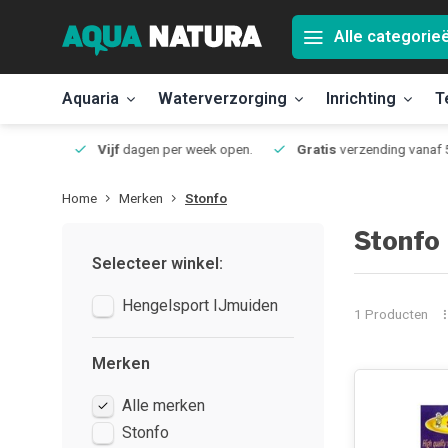
Alle categorie
Aquaria
Waterverzorging
Inrichting
T
Jmuiden
Vijf
dagen per week open.
Gratis
verzending vanaf 50
Home
Merken
Stonfo
Stonfo
Selecteer winkel:
Hengelsport IJmuiden
1 Producten
Merken
Alle merken
Stonfo