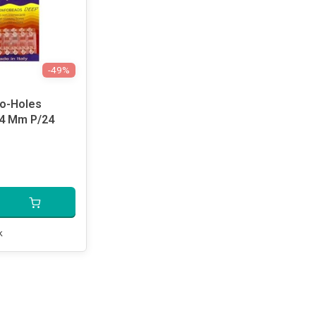
-49%
o-Holes
 4 Mm P/24
k