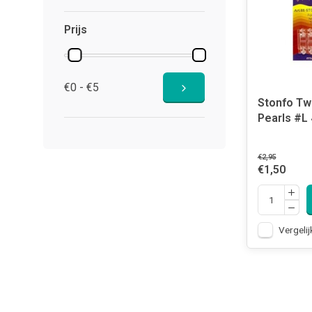
Prijs
€0 - €5
Stonfo Tw
Pearls #L
€2,95
€1,50
Vergelij