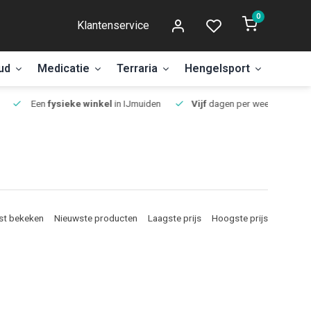
0
Klantenservice
ud
Medicatie
Terraria
Hengelsport
Aanbi
Een
fysieke winkel
in IJmuiden
Vijf
dagen per week open.
st bekeken
Nieuwste producten
Laagste prijs
Hoogste prijs