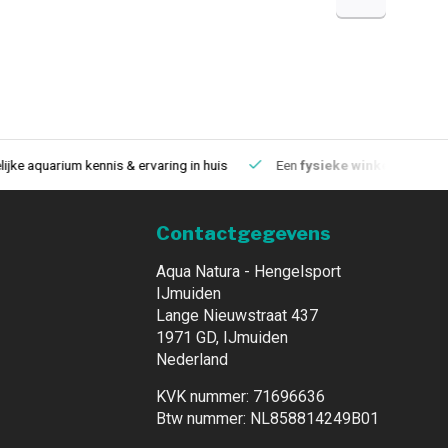
aquarium kennis & ervaring in huis
Een
fysieke winkel
in IJmuiden
Contactgegevens
Aqua Natura - Hengelsport
IJmuiden
Lange Nieuwstraat 437
1971 GD, IJmuiden
Nederland
KVK nummer: 71696636
Btw nummer: NL858814249B01