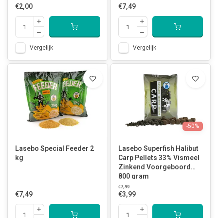
€2,00
€7,49
Vergelijk
Vergelijk
-50%
Lasebo Special Feeder 2
Lasebo Superfish Halibut
kg
Carp Pellets 33% Vismeel
Zinkend Voorgeboord
800 gram
€7,99
€7,49
€3,99