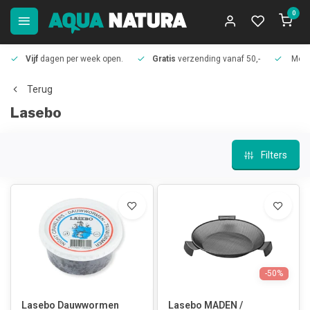
0
Vijf
dagen per week open.
Gratis
verzending vanaf 50,-
Meer
Terug
Lasebo
Filters
-50%
Lasebo Dauwwormen
Lasebo MADEN /