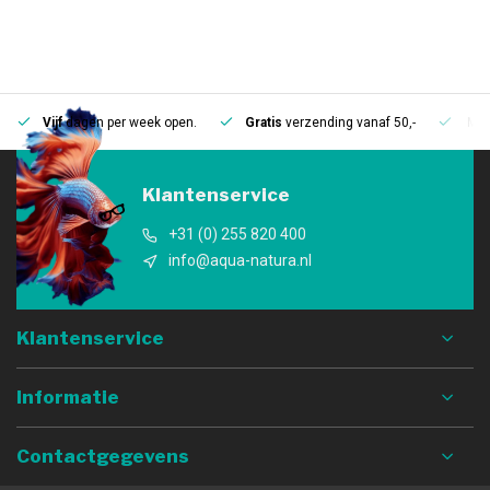
Vijf
dagen per week open.
Gratis
verzending vanaf 50,-
Mee
Klantenservice
+31 (0) 255 820 400
info@aqua-natura.nl
Klantenservice
Informatie
Contactgegevens