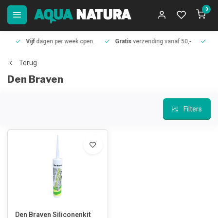
0
Vijf
dagen per week open.
Gratis
verzending vanaf 50,-
Meer
Terug
Den Braven
Filters
Den Braven Siliconenkit