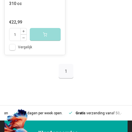
310 cc
€22,99
Vergelijk
1
Vijf
dagen per week open.
Gratis
verzending vanaf 50,-
Mee