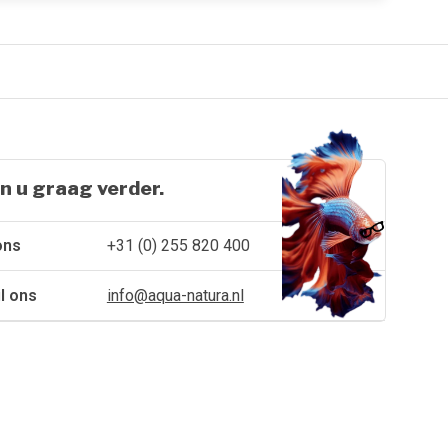
n u graag verder.
ons
+31 (0) 255 820 400
l ons
info@aqua-natura.nl