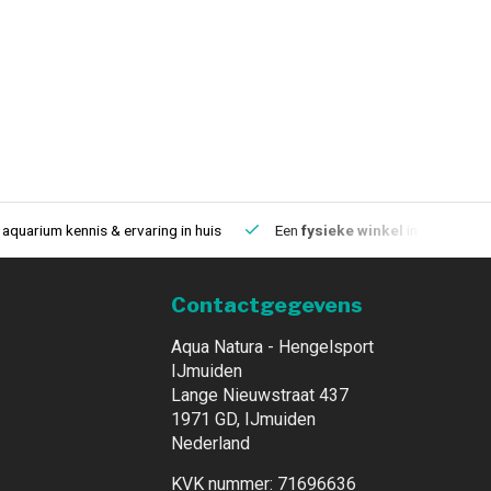
aquarium kennis & ervaring in huis
Een
fysieke winkel
in IJmuiden
Contactgegevens
Aqua Natura - Hengelsport
IJmuiden
Lange Nieuwstraat 437
1971 GD, IJmuiden
Nederland
KVK nummer: 71696636