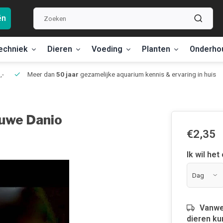
ën
echniek
Dieren
Voeding
Planten
Onderho
,-
Meer dan
50 jaar
gezamelijke aquarium kennis & ervaring in huis
auwe Danio
€2,35
Ik wil het
Vanwe
dieren ku