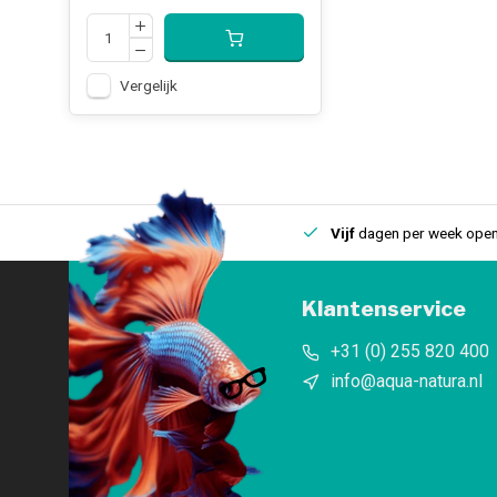
Vergelijk
uis
Een
fysieke winkel
in IJmuiden
Vijf
dagen per week open
Klantenservice
+31 (0) 255 820 400
info@aqua-natura.nl