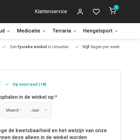
0
Klantenservice
ud
Medicatie
Terraria
Hengelsport
Aanbi
Een
fysieke winkel
in IJmuiden
Vijf
dagen per week open.
Op voorraad (18)
 ophalen in de winkel op:
*
ge de kwetsbaarheid en het welzijn van onze
nnen deze alleen in de winkel worden