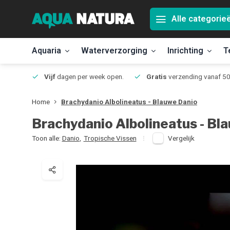
Alle categorie
Aquaria
Waterverzorging
Inrichting
T
Jmuiden
Vijf
dagen per week open.
Gratis
verzending vanaf 50
Home
Brachydanio Albolineatus - Blauwe Danio
Brachydanio Albolineatus - Bl
Toon alle:
Danio
,
Tropische Vissen
Vergelijk