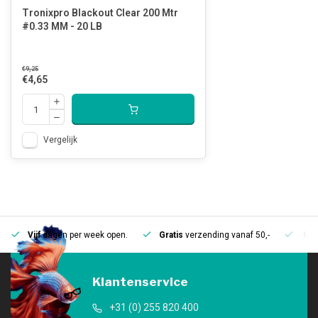
Tronixpro Blackout Clear 200 Mtr
#0.33 MM - 20 LB
€9,25
€4,65
Vergelijk
Vijf
dagen per week open.
Gratis
verzending vanaf 50,-
Mee
Klantenservice
+31 (0) 255 820 400