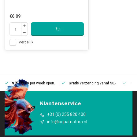
€6,09
Vergelijk
Vijf
dagen per week open.
Gratis
verzending vanaf 50,-
Mee
Klantenservice
+31 (0) 255 820 400
info@aqua-natura.nl