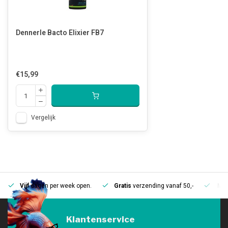
Dennerle Bacto Elixier FB7
€15,99
Vergelijk
Vijf
dagen per week open.
Gratis
verzending vanaf 50,-
Mee
Klantenservice