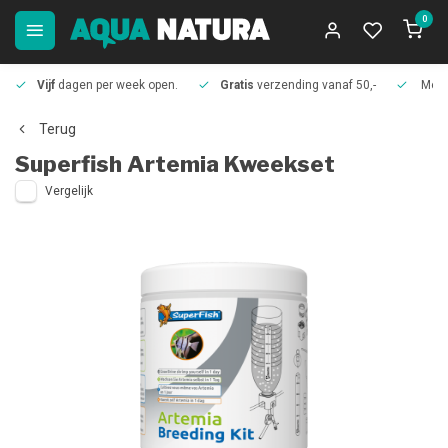
0
Vijf
dagen per week open.
Gratis
verzending vanaf 50,-
Meer
Terug
Superfish
Artemia Kweekset
Vergelijk