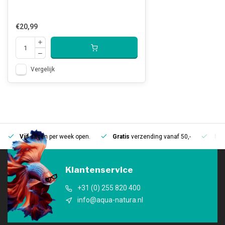
€20,99
Vergelijk
Vijf
dagen per week open.
Gratis
verzending vanaf 50,-
Mee
Klantenservice
+31 (0) 255 820 400
info@aqua-natura.nl