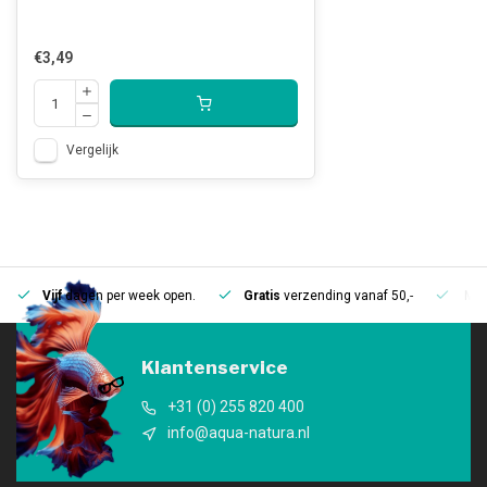
€3,49
Vergelijk
Vijf
dagen per week open.
Gratis
verzending vanaf 50,-
Mee
Klantenservice
+31 (0) 255 820 400
info@aqua-natura.nl