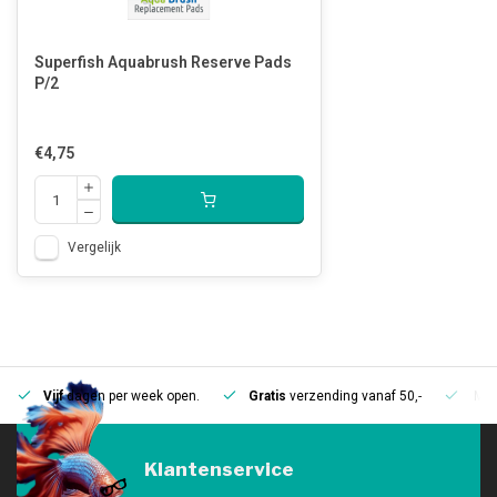
Superfish Aquabrush Reserve Pads
P/2
€4,75
Vergelijk
Vijf
dagen per week open.
Gratis
verzending vanaf 50,-
Mee
Klantenservice