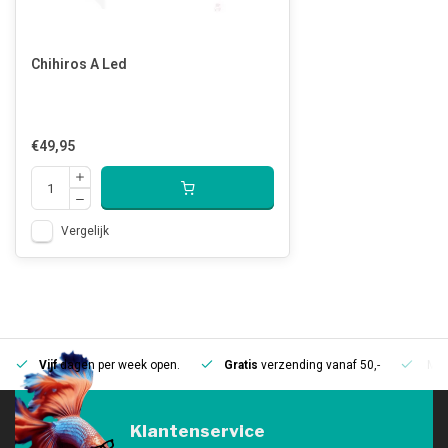
Chihiros A Led
€49,95
Vergelijk
Vijf
dagen per week open.
Gratis
verzending vanaf 50,-
Mee
Klantenservice