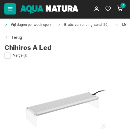
0
Vijf
dagen per week open.
Gratis
verzending vanaf 50,-
Meer
Terug
Chihiros
A Led
Vergelijk