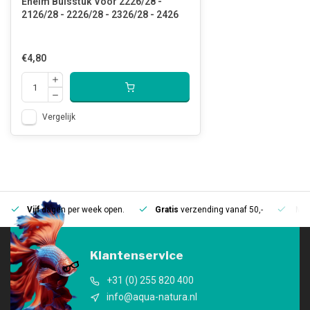
Eheim Buisstuk Voor 2226/28 -
2126/28 - 2226/28 - 2326/28 - 2426
€4,80
Vergelijk
Vijf
dagen per week open.
Gratis
verzending vanaf 50,-
Mee
Klantenservice
+31 (0) 255 820 400
info@aqua-natura.nl